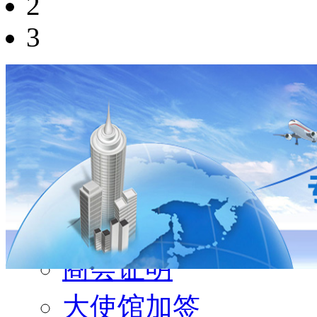
2
3
证书展示
原产地证
商会证明
大使馆加签