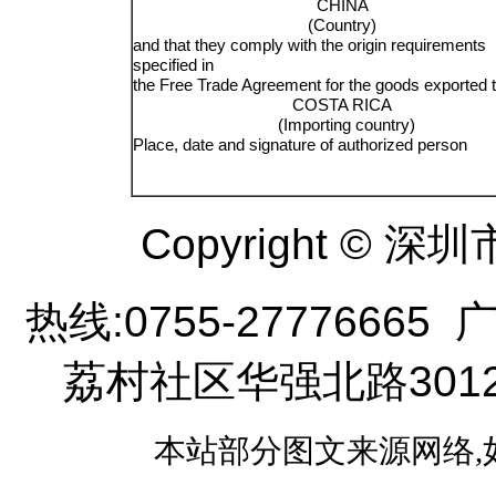
CHINA
(Country)
and that they comply with the origin requirements
specified in
the Free Trade Agreement for the goods exported 
COSTA RICA
(Importing country)
Place, date and signature of authorized person
Copyright ©
热线:0755-277766
荔村社区华强北路301
本站部分图文来源网络,