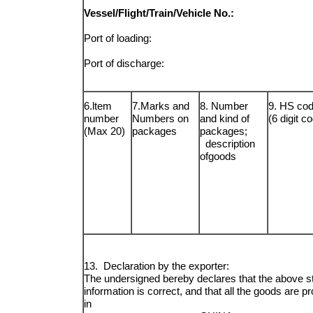
Vessel/Flight/Train/Vehicle No.:
Port of loading:
Port of discharge:
6.ltem
7.Marks and
8. Number
9. HS co
number
Numbers on
and kind of
(6 digit c
(Max 20)
packages
packages;
description
ofgoods
13. Declaration by the exporter:
The undersigned bereby declares that the above s
information is correct, and that all the goods are 
in