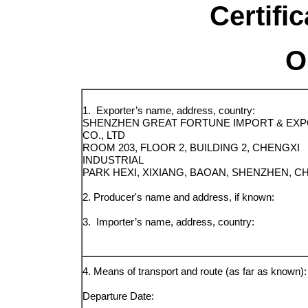
Certific
O
1. Exporter’s name, address, country:
SHENZHEN GREAT FORTUNE IMPORT & EX
CO., LTD
ROOM 203, FLOOR 2, BUILDING 2, CHENGXI
INDUSTRIAL
PARK HEXI, XIXIANG, BAOAN, SHENZHEN, C
2. Producer's name and address, if known:
3. Importer’s name, address, country:
4. Means of transport and route (as far as known):
Departure Date: