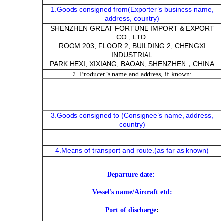
1.Goods consigned from(Exporter’s business name,
address, country)
SHENZHEN GREAT FORTUNE IMPORT & EXPORT
CO., LTD.
ROOM 203, FLOOR 2, BUILDING 2, CHENGXI
INDUSTRIAL
PARK HEXI, XIXIANG, BAOAN, SHENZHEN
CHINA
，
2. Producer’s name and address, if known:
3.Goods consigned to (Consignee’s name, address,
country)
4.Means of transport and route.(as far as known)
Departure date
:
Vessel's name/Aircraft etd
:
Port of discharge
: